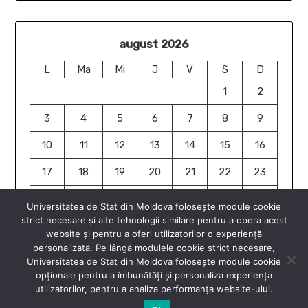
august 2026
L
Ma
Mi
J
V
S
D
1
2
3
4
5
6
7
8
9
10
11
12
13
14
15
16
17
18
19
20
21
22
23
24
25
26
27
28
29
30
Universitatea de Stat din Moldova folosește module cookie
strict necesare și alte tehnologii similare pentru a opera acest
31
website și pentru a oferi utilizatorilor o experiență
« iun.
personalizată. Pe lângă modulele cookie strict necesare,
Universitatea de Stat din Moldova folosește module cookie
opționale pentru a îmbunătăți și personaliza experiența
utilizatorilor, pentru a analiza performanța website-ului.