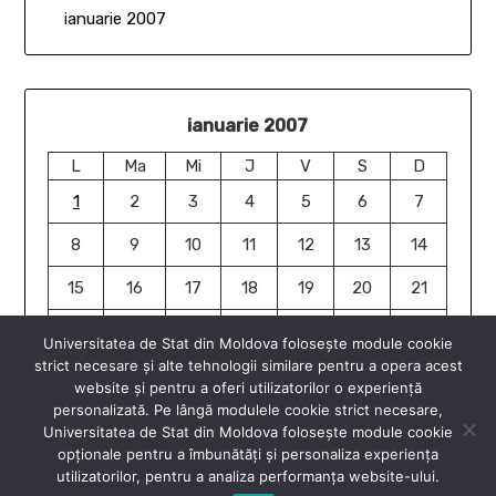
ianuarie 2007
ianuarie 2007
L
Ma
Mi
J
V
S
D
1
2
3
4
5
6
7
8
9
10
11
12
13
14
15
16
17
18
19
20
21
22
23
24
25
26
27
28
Universitatea de Stat din Moldova folosește module cookie
strict necesare și alte tehnologii similare pentru a opera acest
29
30
31
website și pentru a oferi utilizatorilor o experiență
ian. »
personalizată. Pe lângă modulele cookie strict necesare,
Universitatea de Stat din Moldova folosește module cookie
opționale pentru a îmbunătăți și personaliza experiența
utilizatorilor, pentru a analiza performanța website-ului.