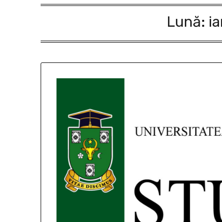
Lună:
i