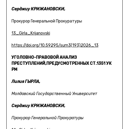
Серджиу КРИЖАНОВСКИ,
Прокурор Генеральной Прокуратуры
13_Girla_Krijanovski
https://doi.org/10.59295/sum3(193)2026_13
УГОЛОВНО-ПРАВОВОЙ АНАЛИЗ
ПРЕСТУПЛЕНИЙ,
ПРЕДУСМОТРЕННЫХ СТ.135
1
УК
РМ
Лилия ГЫРЛА,
Молдавский Государственный Университет
Серджиу КРИЖАНОВСКИ,
Прокурор Генеральной Прокуратуры