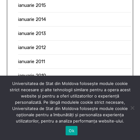
ianuarie 2015
ianuarie 2014
ianuarie 2013
ianuarie 2012
ianuarie 2011
ianuarie 2010
Universitatea de Stat din Moldova folosește module cookie
ianuarie 2009
strict necesare și alte tehnologii similare pentru a opera acest
website și pentru a oferi utilizatorilor o experiență
personalizată. Pe lângă modulele cookie strict necesare,
ianuarie 2008
Universitatea de Stat din Moldova folosește module cookie
opționale pentru a îmbunătăți și personaliza experiența
ianuarie 2007
utilizatorilor, pentru a analiza performanța website-ului.
Ok