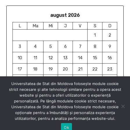
august 2026
L
Ma
Mi
J
V
S
D
1
2
3
4
5
6
7
8
9
10
11
12
13
14
15
16
17
18
19
20
21
22
23
24
25
26
27
28
29
30
Universitatea de Stat din Moldova folosește module cookie
strict necesare și alte tehnologii similare pentru a opera acest
31
website și pentru a oferi utilizatorilor o experiență
« iun.
personalizată. Pe lângă modulele cookie strict necesare,
Universitatea de Stat din Moldova folosește module cookie
opționale pentru a îmbunătăți și personaliza experiența
utilizatorilor, pentru a analiza performanța website-ului.
Ok
© 2026 Științe Sociale USM